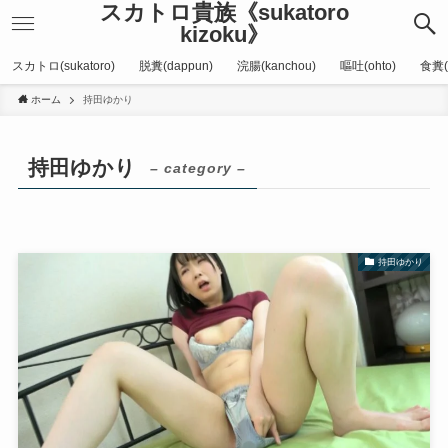
スカトロ貴族《sukatoro
kizoku》
スカトロ(sukatoro)
脱糞(dappun)
浣腸(kanchou)
嘔吐(ohto)
食糞(
ホーム
持田ゆかり
持田ゆかり
– category –
持田ゆかり