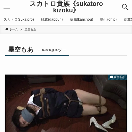
スカトロ貴族《sukatoro
kizoku》
スカトロ(sukatoro)
脱糞(dappun)
浣腸(kanchou)
嘔吐(ohto)
食糞(
ホーム
星空もあ
星空もあ
– category –
星空もあ