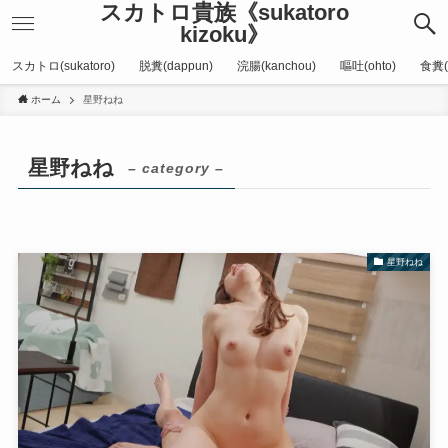
スカトロ貴族《sukatoro
kizoku》
スカトロ(sukatoro)
脱糞(dappun)
浣腸(kanchou)
嘔吐(ohto)
食糞(
ホーム
星野ねね
星野ねね
– category –
星野ねね