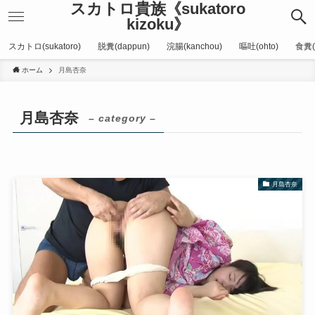
スカトロ貴族《sukatoro
kizoku》
スカトロ(sukatoro)
脱糞(dappun)
浣腸(kanchou)
嘔吐(ohto)
食糞(
ホーム
月島杏奈
月島杏奈
– category –
月島杏奈