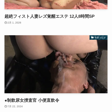
超絶フィスト人妻レズ覚醒エステ 12人8時間SP
2月 1, 2026
有坂つばさ
●制飲尿女捜査官 小便直飲令
7月 22, 2024