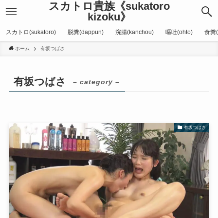
スカトロ貴族《sukatoro
kizoku》
スカトロ(sukatoro)
脱糞(dappun)
浣腸(kanchou)
嘔吐(ohto)
食糞(
ホーム
有坂つばさ
有坂つばさ
– category –
有坂つばさ