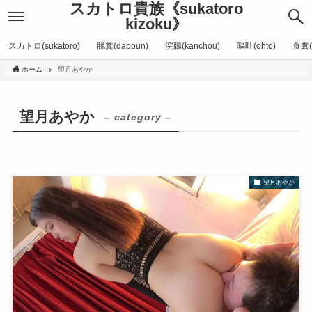
スカトロ貴族《sukatoro
kizoku》
スカトロ(sukatoro)
脱糞(dappun)
浣腸(kanchou)
嘔吐(ohto)
食糞(
ホーム
望月あやか
望月あやか
– category –
望月あやか