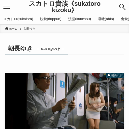
スカトロ貴族《sukatoro
kizoku》
スカトロ(sukatoro)
脱糞(dappun)
浣腸(kanchou)
嘔吐(ohto)
食糞(
ホーム
朝長ゆき
朝長ゆき
– category –
朝長ゆき