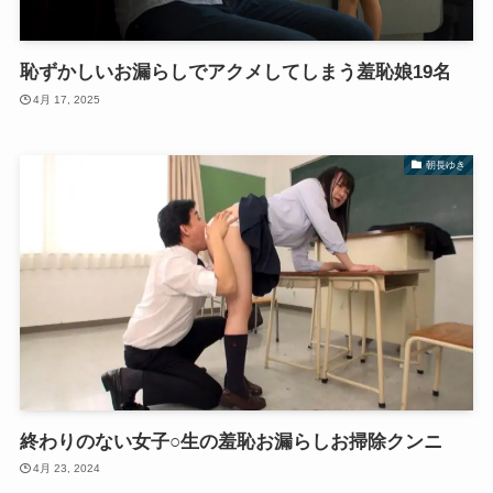
恥ずかしいお漏らしでアクメしてしまう羞恥娘19名
4月 17, 2025
朝長ゆき
終わりのない女子○生の羞恥お漏らしお掃除クンニ
4月 23, 2024