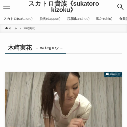
スカトロ貴族《sukatoro
kizoku》
スカトロ(sukatoro)
脱糞(dappun)
浣腸(kanchou)
嘔吐(ohto)
食糞(
ホーム
木崎実花
木崎実花
– category –
木崎実花