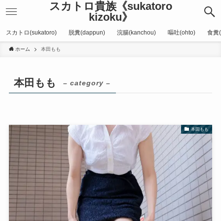
スカトロ貴族《sukatoro
kizoku》
スカトロ(sukatoro)
脱糞(dappun)
浣腸(kanchou)
嘔吐(ohto)
食糞(
ホーム
本田もも
本田もも
– category –
本田もも