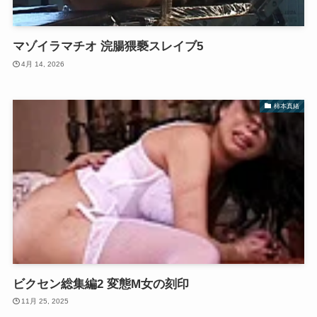
マゾイラマチオ 浣腸猥褻スレイブ5
4月 14, 2026
柿本真緒
ビクセン総集編2 変態M女の刻印
11月 25, 2025