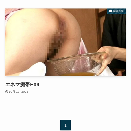
柿本真緒
エネマ痴帯EX9
10月 19, 2025
1