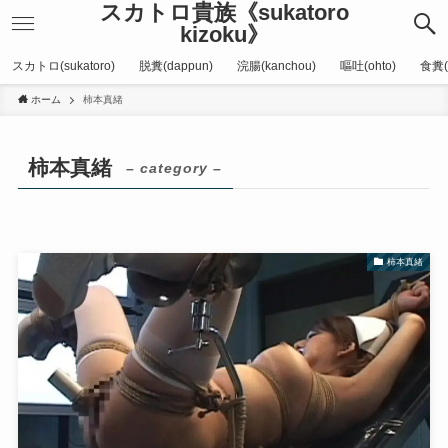
スカトロ貴族《sukatoro
kizoku》
スカトロ(sukatoro)
脱糞(dappun)
浣腸(kanchou)
嘔吐(ohto)
食糞(
ホーム
柿本真緒
柿本真緒
– category –
柿本真緒