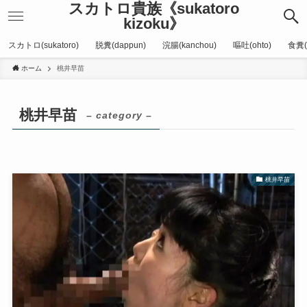
スカトロ貴族《sukatoro
kizoku》
スカトロ(sukatoro)
脱糞(dappun)
浣腸(kanchou)
嘔吐(ohto)
食糞(
ホーム
桃井早苗
桃井早苗
– category –
桃井早苗