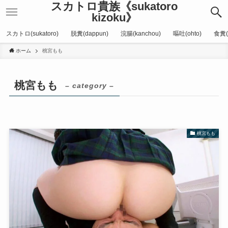
スカトロ貴族《sukatoro
kizoku》
スカトロ(sukatoro)
脱糞(dappun)
浣腸(kanchou)
嘔吐(ohto)
食糞(
ホーム
桃宮もも
桃宮もも
– category –
桃宮もも