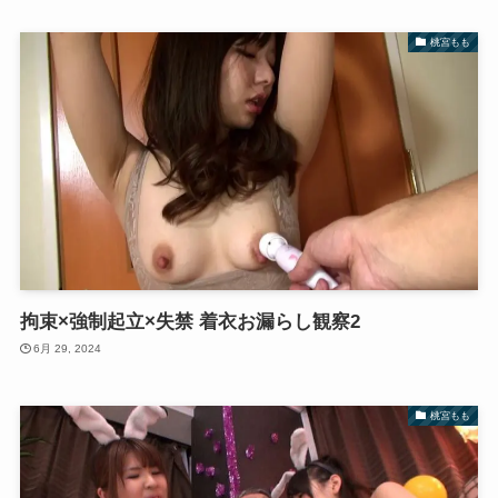
桃宮もも
拘束×強制起立×失禁 着衣お漏らし観察2
6月 29, 2024
桃宮もも