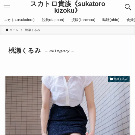
スカトロ貴族《sukatoro
kizoku》
スカトロ(sukatoro)
脱糞(dappun)
浣腸(kanchou)
嘔吐(ohto)
食糞(
ホーム
桃瀬くるみ
桃瀬くるみ
– category –
桃瀬くるみ