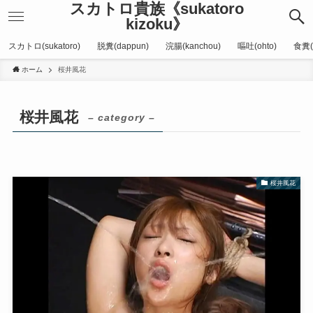
スカトロ貴族《sukatoro
kizoku》
スカトロ(sukatoro)
脱糞(dappun)
浣腸(kanchou)
嘔吐(ohto)
食糞(
ホーム
桜井風花
桜井風花
– category –
桜井風花