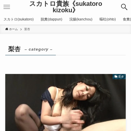
スカトロ貴族《sukatoro
kizoku》
スカトロ(sukatoro)
脱糞(dappun)
浣腸(kanchou)
嘔吐(ohto)
食糞(
ホーム
梨杏
梨杏
– category –
梨杏