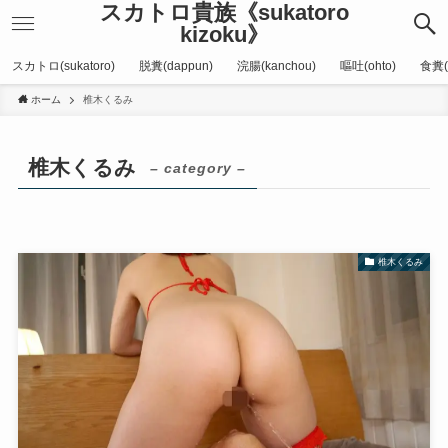
スカトロ貴族《sukatoro
kizoku》
スカトロ(sukatoro)
脱糞(dappun)
浣腸(kanchou)
嘔吐(ohto)
食糞(
ホーム
椎木くるみ
椎木くるみ
– category –
椎木くるみ