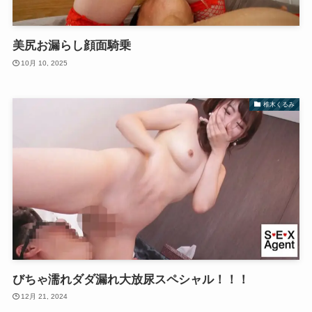
美尻お漏らし顔面騎乗
10月 10, 2025
椎木くるみ
びちゃ濡れダダ漏れ大放尿スペシャル！！！
12月 21, 2024