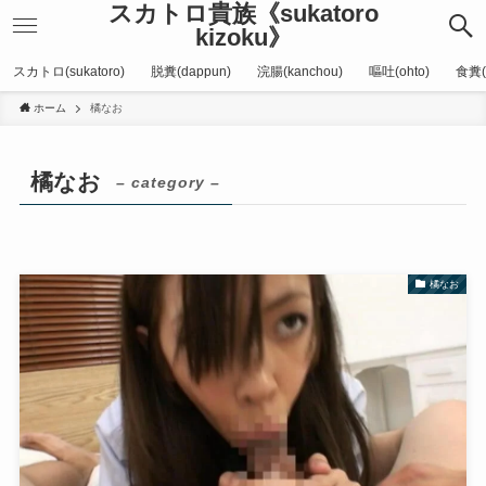
スカトロ貴族《sukatoro
kizoku》
スカトロ(sukatoro)
脱糞(dappun)
浣腸(kanchou)
嘔吐(ohto)
食糞(
ホーム
橘なお
橘なお
– category –
橘なお