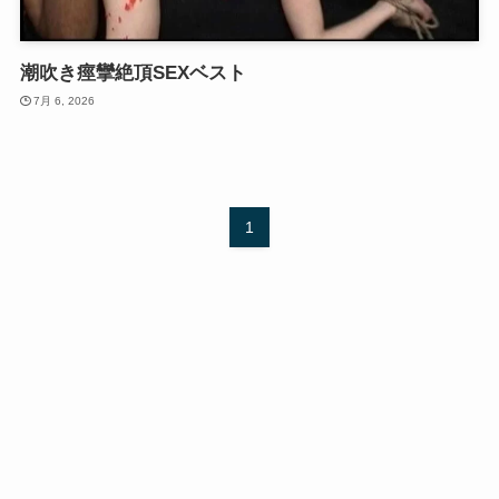
潮吹き痙攣絶頂SEXベスト
7月 6, 2026
1