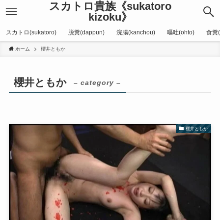
スカトロ貴族《sukatoro
kizoku》
スカトロ(sukatoro)
脱糞(dappun)
浣腸(kanchou)
嘔吐(ohto)
食糞(
ホーム
櫻井ともか
櫻井ともか
– category –
櫻井ともか