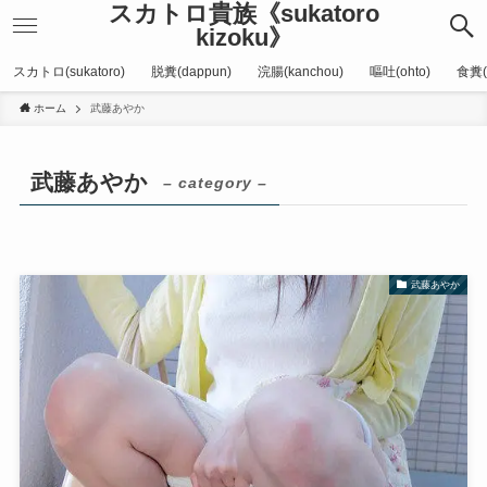
スカトロ貴族《sukatoro
kizoku》
スカトロ(sukatoro)
脱糞(dappun)
浣腸(kanchou)
嘔吐(ohto)
食糞(
ホーム
武藤あやか
武藤あやか
– category –
武藤あやか