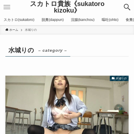
スカトロ貴族《sukatoro
kizoku》
スカトロ(sukatoro)
脱糞(dappun)
浣腸(kanchou)
嘔吐(ohto)
食糞(
ホーム
水城りの
水城りの
– category –
水城りの