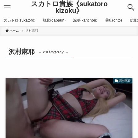
スカトロ貴族《sukatoro
kizoku》
スカトロ(sukatoro)
脱糞(dappun)
浣腸(kanchou)
嘔吐(ohto)
食糞(
ホーム
沢村麻耶
沢村麻耶
– category –
沢村麻耶