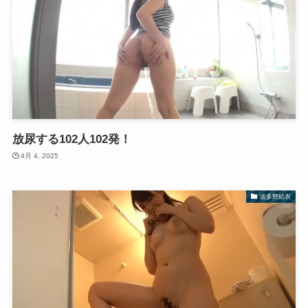
放尿する102人102発！
4月 4, 2025
波多野結衣