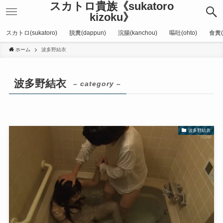
スカトロ貴族《sukatoro
kizoku》
スカトロ(sukatoro)
脱糞(dappun)
浣腸(kanchou)
嘔吐(ohto)
食糞(
ホーム
波多野結衣
波多野結衣
– category –
波多野結衣