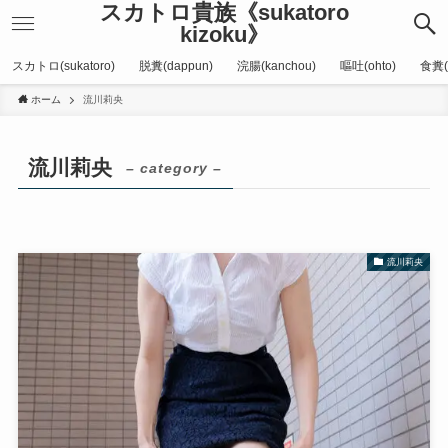
スカトロ貴族《sukatoro
kizoku》
スカトロ(sukatoro)
脱糞(dappun)
浣腸(kanchou)
嘔吐(ohto)
食糞(
ホーム
流川莉央
流川莉央
– category –
流川莉央