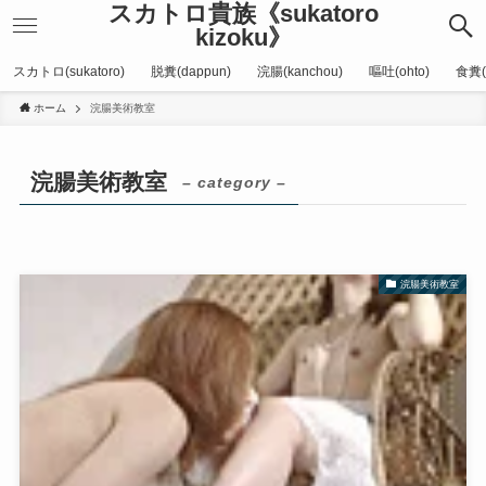
スカトロ貴族《sukatoro
kizoku》
スカトロ(sukatoro)
脱糞(dappun)
浣腸(kanchou)
嘔吐(ohto)
食糞(
ホーム
浣腸美術教室
浣腸美術教室
– category –
浣腸美術教室