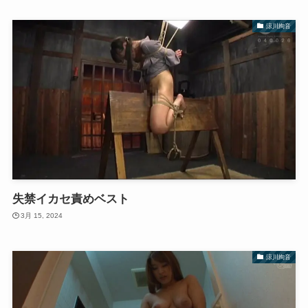
涼川絢音
失禁イカセ責めベスト
3月 15, 2024
涼川絢音