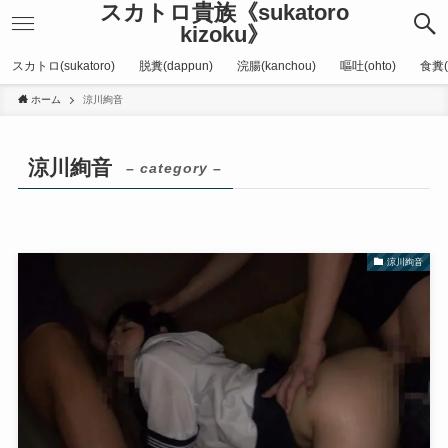
スカトロ貴族《sukatoro
kizoku》
スカトロ(sukatoro)
脱糞(dappun)
浣腸(kanchou)
嘔吐(ohto)
食糞(
ホーム
涼川絢音
涼川絢音
– category –
涼川絢音