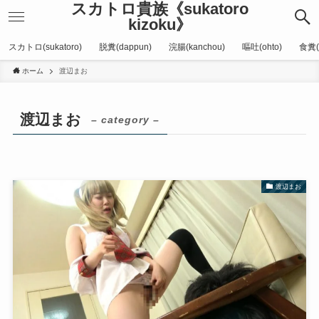
スカトロ貴族《sukatoro
kizoku》
スカトロ(sukatoro)
脱糞(dappun)
浣腸(kanchou)
嘔吐(ohto)
食糞(
ホーム
渡辺まお
渡辺まお
– category –
渡辺まお