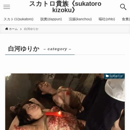
スカトロ貴族《sukatoro
kizoku》
スカトロ(sukatoro)
脱糞(dappun)
浣腸(kanchou)
嘔吐(ohto)
食糞(
ホーム
白河ゆりか
白河ゆりか
– category –
白河ゆりか