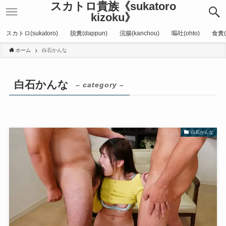
スカトロ貴族《sukatoro
kizoku》
スカトロ(sukatoro)
脱糞(dappun)
浣腸(kanchou)
嘔吐(ohto)
食糞(
ホーム
白石かんな
白石かんな
– category –
白石かんな