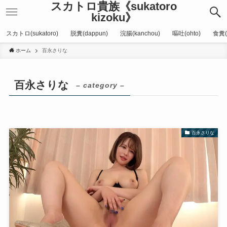
スカトロ貴族《sukatoro
kizoku》
スカトロ(sukatoro)
脱糞(dappun)
浣腸(kanchou)
嘔吐(ohto)
食糞(
ホーム
百永さりな
百永さりな
– category –
百永さりな