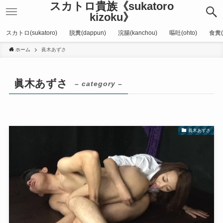
スカトロ貴族《sukatoro
kizoku》
スカトロ(sukatoro)
脱糞(dappun)
浣腸(kanchou)
嘔吐(ohto)
食糞(
ホーム
眞木あずさ
眞木あずさ
– category –
眞木あずさ