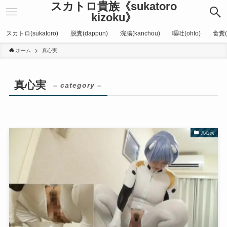
スカトロ貴族《sukatoro
kizoku》
スカトロ(sukatoro)
脱糞(dappun)
浣腸(kanchou)
嘔吐(ohto)
食糞(
ホーム
真心実
真心実
– category –
真心実