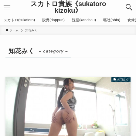
スカトロ貴族《sukatoro
kizoku》
スカトロ(sukatoro)
脱糞(dappun)
浣腸(kanchou)
嘔吐(ohto)
食糞(
ホーム
知花みく
知花みく
– category –
知花みく