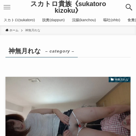
スカトロ貴族《sukatoro
kizoku》
スカトロ(sukatoro)
脱糞(dappun)
浣腸(kanchou)
嘔吐(ohto)
食糞(
ホーム
神無月れな
神無月れな
– category –
神無月れな