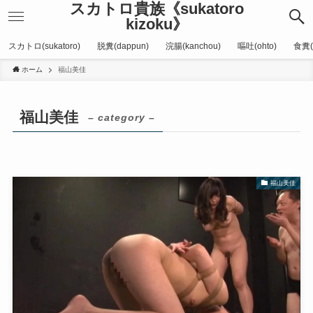
スカトロ貴族《sukatoro
kizoku》
スカトロ(sukatoro)
脱糞(dappun)
浣腸(kanchou)
嘔吐(ohto)
食糞(
ホーム
福山美佳
福山美佳
– category –
福山美佳