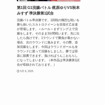
第1回 G1浣腸バトル 梶原ゆりVS秋本
みすず 準決勝第1試合
浣腸バトル準決勝です。1回戦の熾烈な戦いを
勝ち抜いたスカトロクイーンを目指す乙女達
が登場します。＜ルール＞まずリング上で浣
腸をします。そのまま3分間戦います。先に出
したら負けです。1ラウンドで勝負が着かない
場合、次のラウンドに進みます。その際、追
加浣腸をします。今回はラウンドガールも全
ラウンドに渡って浣腸をしました。勝てば容
器に脱糞できます。負ければうんこおもらし
になってしまいます。（本作品は準決勝第1試
合が収録されております。）
5月 8, 2025