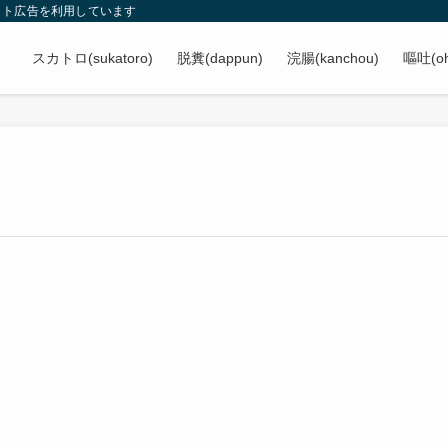
イト広告を利用しています
スカトロ(sukatoro)
脱糞(dappun)
浣腸(kanchou)
嘔吐(oh