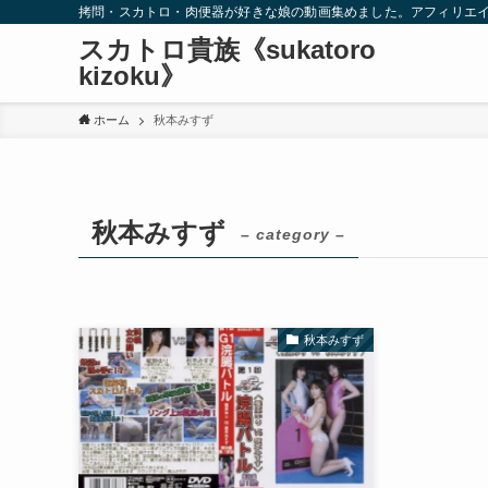
拷問・スカトロ・肉便器が好きな娘の動画集めました。アフィリエ
スカトロ貴族《sukatoro
kizoku》
ホーム
秋本みすず
秋本みすず
– category –
秋本みすず