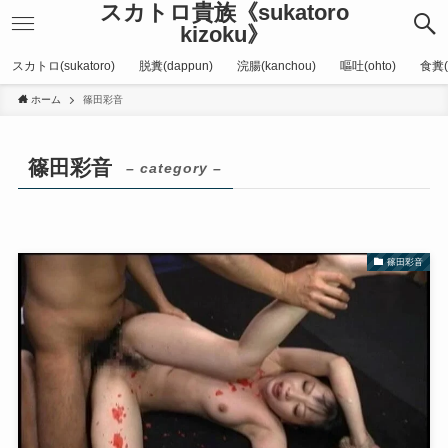
スカトロ貴族《sukatoro
kizoku》
スカトロ(sukatoro)
脱糞(dappun)
浣腸(kanchou)
嘔吐(ohto)
食糞(
ホーム
篠田彩音
篠田彩音
– category –
篠田彩音