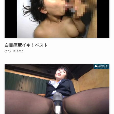
白目痙攣イキ！ベスト
5月 17, 2026
篠田彩音