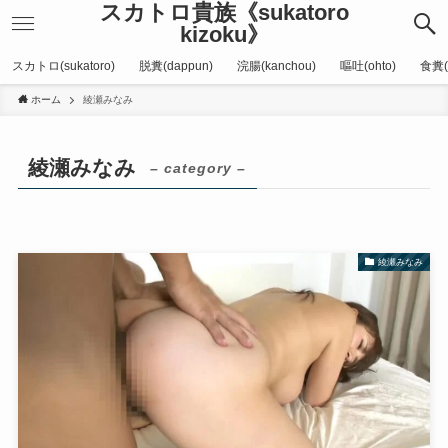
スカトロ貴族《sukatoro
kizoku》
スカトロ(sukatoro)
脱糞(dappun)
浣腸(kanchou)
嘔吐(ohto)
食糞(
ホーム
綾瀬みなみ
綾瀬みなみ
– category –
綾瀬みなみ