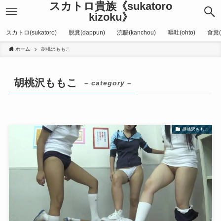
スカトロ貴族《sukatoro
kizoku》
スカトロ(sukatoro)
脱糞(dappun)
浣腸(kanchou)
嘔吐(ohto)
食糞(
ホーム
胡桃沢ももこ
胡桃沢ももこ
– category –
胡桃沢ももこ