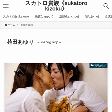
スカトロ貴族《sukatoro
kizoku》
スカトロ(sukatoro)
脱糞(dappun)
浣腸(kanchou)
嘔吐(ohto)
食糞(
ホーム
苑田あゆり
苑田あゆり
– category –
苑田あゆり