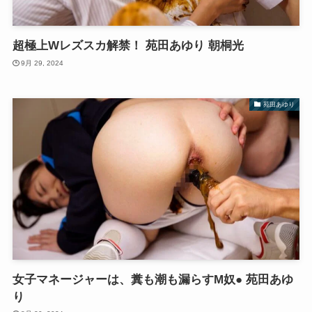
超極上Wレズスカ解禁！ 苑田あゆり 朝桐光
9月 29, 2024
苑田あゆり
女子マネージャーは、糞も潮も漏らすM奴● 苑田あゆ
り