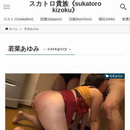
スカトロ貴族《sukatoro
kizoku》
スカトロ(sukatoro)
脱糞(dappun)
浣腸(kanchou)
嘔吐(ohto)
食糞(
ホーム
若菜あゆみ
若菜あゆみ
– category –
若菜あゆみ