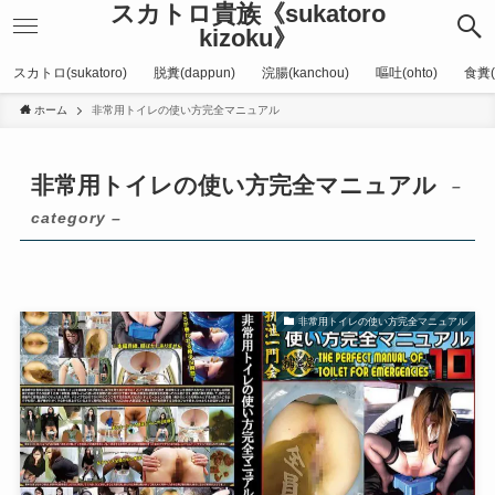
スカトロ貴族《sukatoro
kizoku》
スカトロ(sukatoro)
脱糞(dappun)
浣腸(kanchou)
嘔吐(ohto)
食糞(
ホーム
非常用トイレの使い方完全マニュアル
非常用トイレの使い方完全マニュアル
–
category –
非常用トイレの使い方完全マニュアル