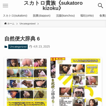
スカトロ貴族《sukatoro
kizoku》
スカトロ(sukatoro)
脱糞(dappun)
浣腸(kanchou)
嘔吐(ohto)
食糞(
ホーム
Uncategorized
自然便大辞典 6
4月 23, 2025
Uncategorized