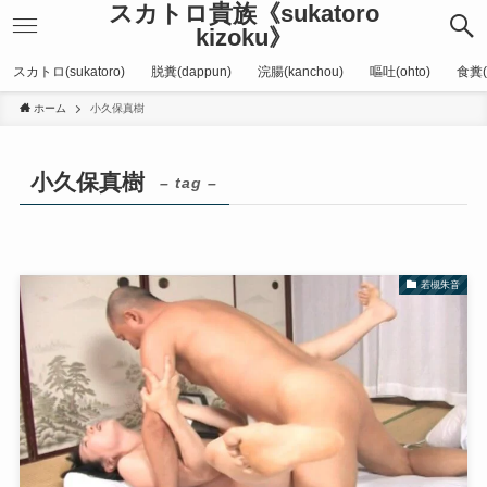
スカトロ貴族《sukatoro
kizoku》
スカトロ(sukatoro)
脱糞(dappun)
浣腸(kanchou)
嘔吐(ohto)
食糞(
ホーム
小久保真樹
小久保真樹
– tag –
若槻朱音